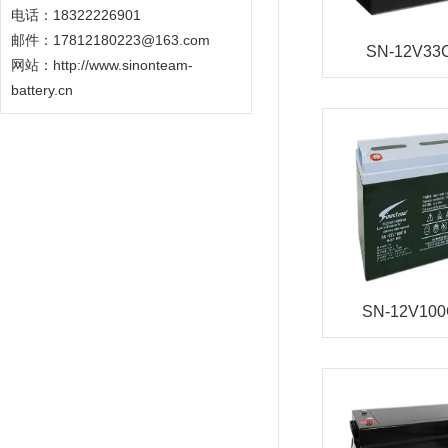
电话：18322226901
邮件：17812180223@163.com
SN-12V33
网站：
http://www.sinonteam-
battery.cn
SN-12V10