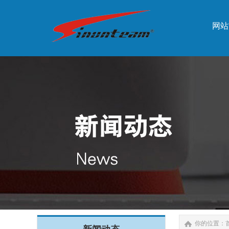
网站
网站
你的位置：