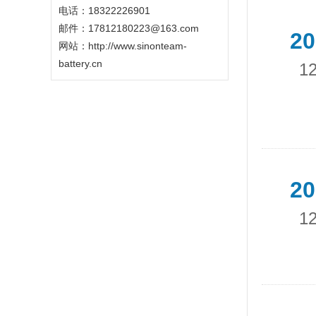
电话：18322226901
邮件：17812180223@163.com
20
网站：
http://www.sinonteam-
battery.cn
12
20
12