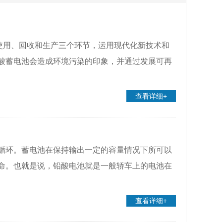
从使用、回收和生产三个环节，运用现代化新技术和
酸蓄电池会造成环境污染的印象，并通过发展可再
查看详细+
循环。蓄电池在保持输出一定的容量情况下所可以
命。也就是说，铅酸电池就是一般轿车上的电池在
查看详细+