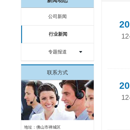
新闻动态
公司新闻
20
行业新闻
12
专题报道
联系方式
20
12
地址：佛山市禅城区