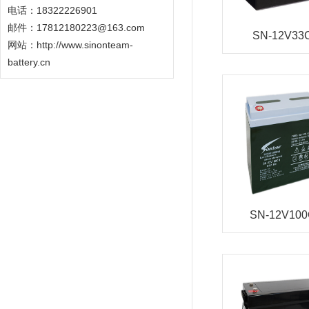
电话：18322226901
邮件：17812180223@163.com
SN-12V33
网站：
http://www.sinonteam-
battery.cn
SN-12V10